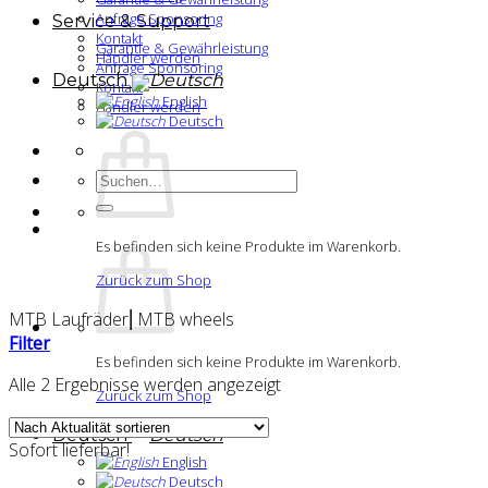
Anfrage Sponsoring
Service & Support
Kontakt
Garantie & Gewährleistung
Händler werden
Anfrage Sponsoring
Deutsch
Kontakt
English
Händler werden
Deutsch
Suchen
nach:
Es befinden sich keine Produkte im Warenkorb.
Zurück zum Shop
MTB Laufräder⎢MTB wheels
Filter
Es befinden sich keine Produkte im Warenkorb.
Nach
Alle 2 Ergebnisse werden angezeigt
Zurück zum Shop
Aktualität
sortiert
Deutsch
Sofort lieferbar!
English
Deutsch