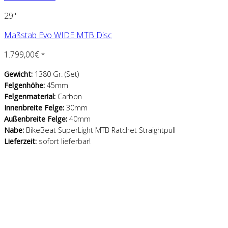
29"
Maßstab Evo WIDE MTB Disc
1.799,00
€
*
Gewicht:
1380 Gr. (Set)
Felgenhöhe:
45mm
Felgenmaterial:
Carbon
Innenbreite Felge:
30mm
Außenbreite Felge:
40mm
Nabe:
BikeBeat SuperLight MTB Ratchet Straightpull
Lieferzeit:
sofort lieferbar!